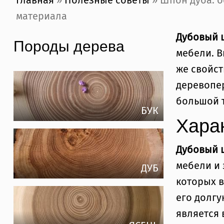
Главная
»
Полезные советы
» Шпон дуба: о
материала
Дубовый 
Породы дерева
мебели. В
же свойс
деревопе
большой 
БУК
Хара
Дубовый
мебели и 
ДУБ
которых 
его долгу
является 