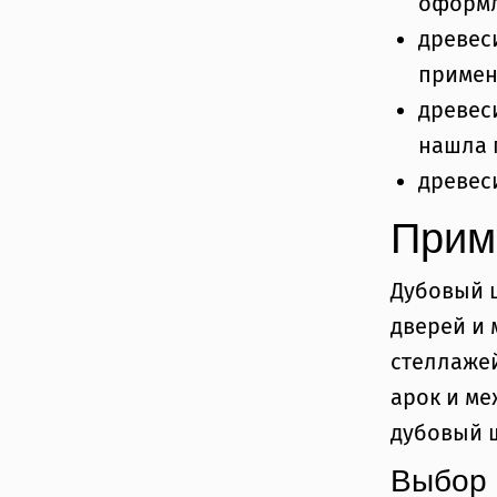
оформл
древес
примен
древес
нашла 
древес
Прим
Дубовый ш
дверей и 
стеллажей
арок и ме
дубовый ш
Выбор 