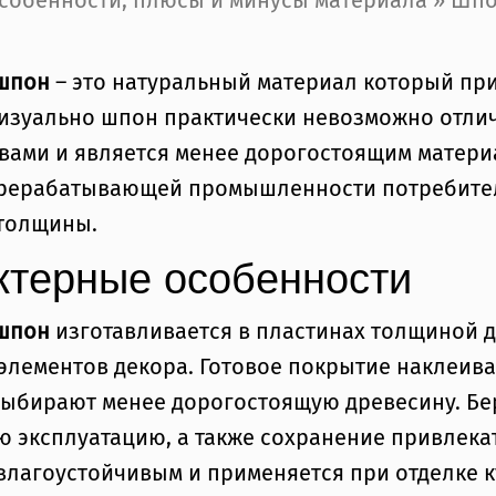
собенности, плюсы и минусы материала » Шпо
шпон
– это натуральный материал который пр
изуально шпон практически невозможно отличи
твами и является менее дорогостоящим матер
рерабатывающей промышленности потребител
толщины.
ктерные особенности
 шпон
изготавливается в пластинах толщиной д
элементов декора. Готовое покрытие наклеива
выбирают менее дорогостоящую древесину. Бе
ю эксплуатацию, а также сохранение привлек
влагоустойчивым и применяется при отделке к