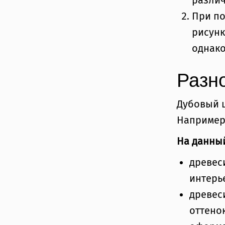
разли
При по
рисунк
однако
Разн
Дубовый 
Например,
На данны
древес
интерь
древес
оттенок