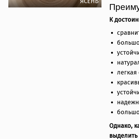
ЯСЕНЬ
Преиму
К достои
сравни
большо
устойч
натура
легкая
красив
устойч
надежн
большо
Однако, к
выделить