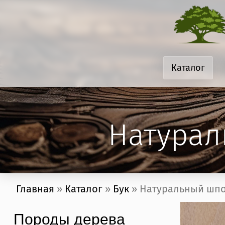
Перейти к основному содержанию
Каталог
Натурал
Вы здесь
Главная
»
Каталог
»
Бук
» Натуральный шпон
Породы дерева