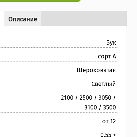
 товара
и
Описание
Бук
сорт A
:
Шероховатая
Светлый
2100 / 2500 / 3050 /
3100 / 3500
от 12
:
0.55 +